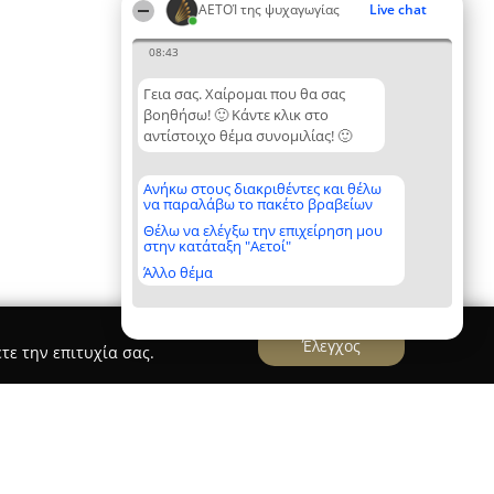
ΑΕΤΟΊ της ψυχαγωγίας
Live chat
08:43
Γεια σας. Χαίρομαι που θα σας
βοηθήσω! 🙂 Κάντε κλικ στο
αντίστοιχο θέμα συνομιλίας! 🙂
Ανήκω στους διακριθέντες και θέλω
να παραλάβω το πακέτο βραβείων
Θέλω να ελέγξω την επιχείρηση μου
στην κατάταξη "Αετοί"
Άλλο θέμα
Έλεγχος
τε την επιτυχία σας.