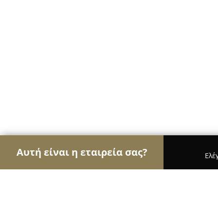
Αυτή είναι η εταιρεία σας?
Ελέ
Αετοί της ψυχαγωγίας
Μπαρ, Θέατρα, Καφετέρι