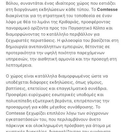
Βόλου, συναντάται ένας ιδιαίτερος χώρος που εστιάζει
στη διοργάνωση εκδηλώσεων κάθε τύπου. Το
Comtesse
διακρίνεται για τη στρατηγική του τοποθεσία σε έναν
λόφο με θέα το λιμάνι της Κριθαριάς, προσφέροντας
πανοραμικό ορίζοντα προς τον Παγασητικό Κόλπο και
διαμορφώνοντας το κατάλληλο περιβάλλον για
ξεχωριστές περιστάσεις. Η φιλοσοφία του βασίζεται στη
δημιουργία ανεπανάληπτων εμπειριών, θέτοντας σε
προτεραιότητα την υψηλή ποιότητα παρεχόμενων
υπηρεσιών, την αισθητική αρμονία και την προσοχή στη
λεπτομέρεια.
Ο χώρος είναι κατάλληλα διαμορφωμένος ώστε να
υποδέχεται διάφορες εκδηλώσεις, όπως γάμους,
βαπτίσεις, επετείους και επαγγελματικά συνέδρια.
Προσφέρει ευρύχωρες εσωτερικές υποδομές και
πολυεπίπεδη εξωτερική βεράντα, επιτρέποντας την
προσαρμογή για κάθε μέγεθος συνάθροισης. Το
Comtesse ξεχωρίζει επιπλέον λόγω των σύγχρονων
εγκαταστάσεών του, που περιλαμβάνουν άνετο
πάρκινγκ και ολοκληρωμένη πρόσβαση για άτομα με
κινητικές δυσκολίες, διασφαλίζοντας την ευχάριστη