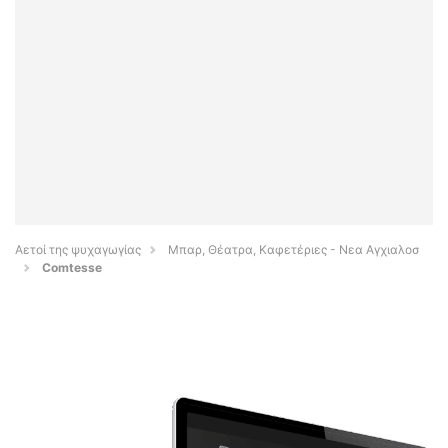
Αετοί της ψυχαγωγίας
Μπαρ, Θέατρα, Καφετέριες - Νεα Αγχιαλοσ
Comtesse