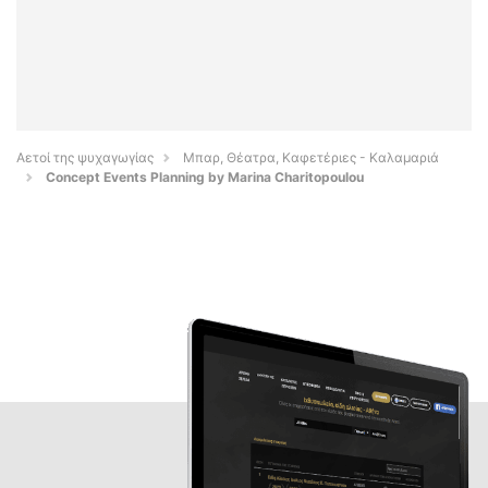
Αετοί της ψυχαγωγίας
Μπαρ, Θέατρα, Καφετέριες - Καλαμαριά
Concept Events Planning by Marina Charitopoulou