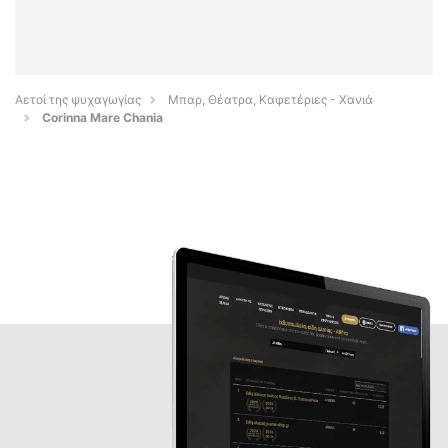
Αετοί της ψυχαγωγίας
Μπαρ, Θέατρα, Καφετέριες - Χανιά
Corinna Mare Chania