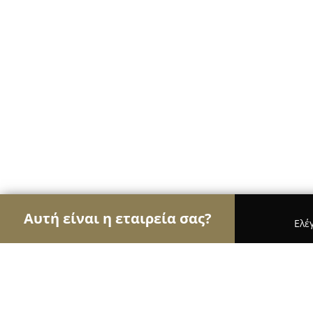
Αυτή είναι η εταιρεία σας?
Ελέ
Αετοί της ψυχαγωγίας
Μπαρ, Θέατρα, Καφετέρι