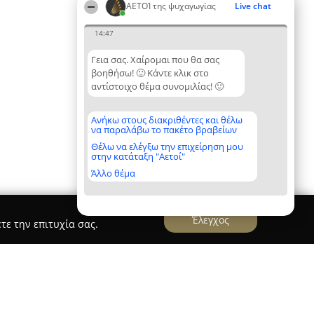
ΑΕΤΟΊ της ψυχαγωγίας
Live chat
14:47
Γεια σας. Χαίρομαι που θα σας
βοηθήσω! 🙂 Κάντε κλικ στο
αντίστοιχο θέμα συνομιλίας! 🙂
Ανήκω στους διακριθέντες και θέλω
να παραλάβω το πακέτο βραβείων
Θέλω να ελέγξω την επιχείρηση μου
στην κατάταξη "Αετοί"
Άλλο θέμα
Έλεγχος
τε την επιτυχία σας.