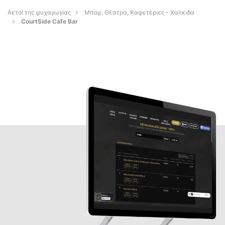
Αετοί της ψυχαγωγίας
Μπαρ, Θέατρα, Καφετέριες - Χαλκιδα
CourtSide Cafe Bar