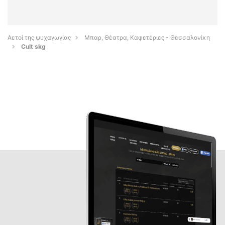
Αετοί της ψυχαγωγίας
Μπαρ, Θέατρα, Καφετέριες - Θεσσαλονίκη
Cult skg