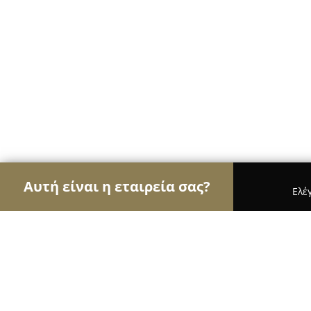
Αυτή είναι η εταιρεία σας?
Ελέ
Αετοί της ψυχαγωγίας
Μπαρ, Θέατρα, Καφετέρ
DE LUXE