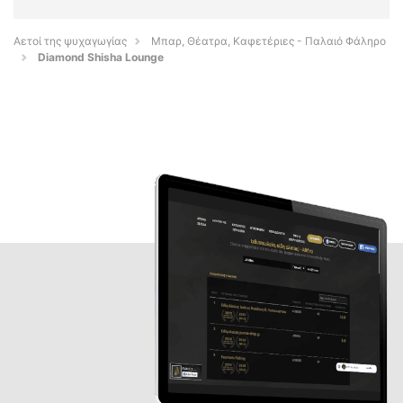
Αετοί της ψυχαγωγίας
Μπαρ, Θέατρα, Καφετέριες - Παλαιό Φάληρο
Diamond Shisha Lounge