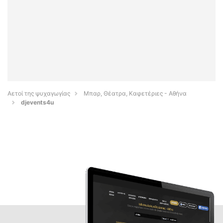
Αετοί της ψυχαγωγίας
Μπαρ, Θέατρα, Καφετέριες - Αθήνα
djevents4u