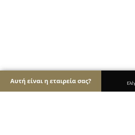
Αυτή είναι η εταιρεία σας?
Ελέ
Αετοί της ψυχαγωγίας
Μπαρ, Θέατρα, Καφετέρι
Docks Cocktail Bar