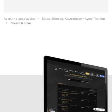
Αετοί της ψυχαγωγίας
Μπαρ, Θέατρα, Καφετέριες - Αγιοσ Παυλοσ
Dream & Love