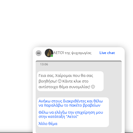
ΑΕΤΟΊ της ψυχαγωγίας
Live chat
13:06
Γεια σας. Χαίρομαι που θα σας
βοηθήσω! 🙂 Κάντε κλικ στο
αντίστοιχο θέμα συνομιλίας! 🙂
Ανήκω στους διακριθέντες και θέλω
να παραλάβω το πακέτο βραβείων
Θέλω να ελέγξω την επιχείρηση μου
στην κατάταξη "Αετοί"
Άλλο θέμα