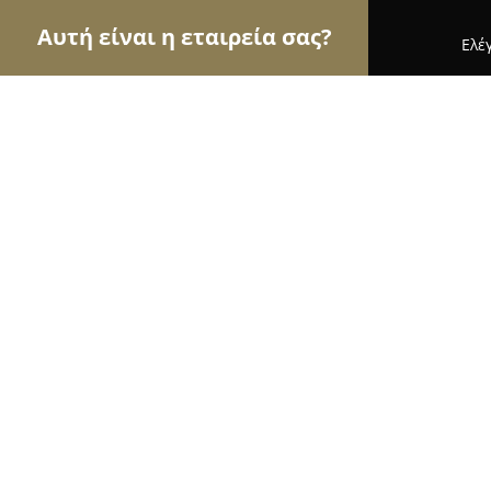
Αυτή είναι η εταιρεία σας?
Ελέ
Αετοί της ψυχαγωγίας
Μπαρ, Θέατρα, Καφετέρι
East Cocktail & Music Bar
9.5
(172)
Ηγουμενιτσα, Unnamed Road
Εμφάνιση αριθμού τηλεφώνου