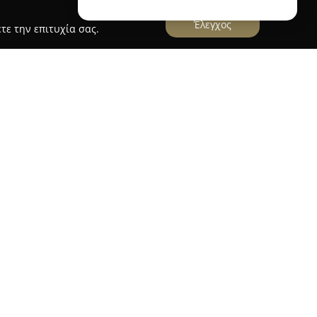
Έλεγχος
τε την επιτυχία σας.
ρίσκεται στην Πέρδικα και αποτελεί διακεκριμένο
την ιδιαίτερη ατμόσφαιρά του. Παρέχει στους
 συνδυάζονται η χαλάρωση και η διασκέδαση. Το
ψή του διακόσμηση και το ιδιαίτερα φιλόξενο
αθέτει υπαίθριο χώρο καθιστικού, επιτρέποντας
υν όμορφη θέα, γεγονός που ενισχύει τις
η και το προσωπικό διακρίνεται για την
ντας σε μια συνολικά θετική εμπειρία. Σύμφωνα