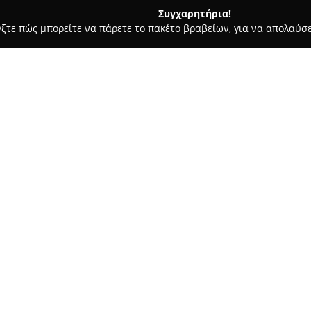
Συγχαρητήρια!
γξτε πώς μπορείτε να πάρετε το πακέτο βραβείων, για να απολαύσε
ες - Ηγουμενιτσα
East Cocktail & Music Bar
Σχετικά με την εταιρεία:
Το
East Cocktail & Music Bar
β
χώρο ψυχαγωγίας, γνωστό για 
θαμώνες ένα περιβάλλον όπου
μπαρ ξεχωρίζει χάρη στην κομ
κλίμα που το χαρακτηρίζει. Δι
στους επισκέπτες να απολαύσο
αξέχαστες εμπειρίες.
Η εξυπηρέτηση θεωρείται άμεσ
ευγενική του στάση, συμβάλλο