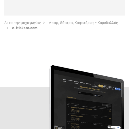
Αετοί της ψυχαγωγίας
Μπαρ, Θέατρα, Καφετέριες - Κορυδαλλός
e-ftiaksto.com