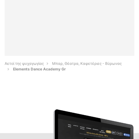
Αετοί της ψυχαγωγίας
Μπαρ, Θέατρα, Καφετέριες - Βύρωνας
Elements Dance Academy Gr