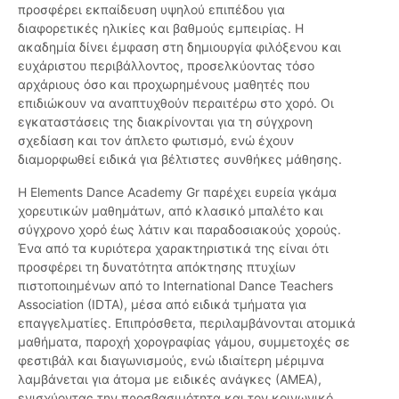
προσφέρει εκπαίδευση υψηλού επιπέδου για
διαφορετικές ηλικίες και βαθμούς εμπειρίας. Η
ακαδημία δίνει έμφαση στη δημιουργία φιλόξενου και
ευχάριστου περιβάλλοντος, προσελκύοντας τόσο
αρχάριους όσο και προχωρημένους μαθητές που
επιδιώκουν να αναπτυχθούν περαιτέρω στο χορό. Οι
εγκαταστάσεις της διακρίνονται για τη σύγχρονη
σχεδίαση και τον άπλετο φωτισμό, ενώ έχουν
διαμορφωθεί ειδικά για βέλτιστες συνθήκες μάθησης.
Η Elements Dance Academy Gr παρέχει ευρεία γκάμα
χορευτικών μαθημάτων, από κλασικό μπαλέτο και
σύγχρονο χορό έως λάτιν και παραδοσιακούς χορούς.
Ένα από τα κυριότερα χαρακτηριστικά της είναι ότι
προσφέρει τη δυνατότητα απόκτησης πτυχίων
πιστοποιημένων από το International Dance Teachers
Association (IDTA), μέσα από ειδικά τμήματα για
επαγγελματίες. Επιπρόσθετα, περιλαμβάνονται ατομικά
μαθήματα, παροχή χορογραφίας γάμου, συμμετοχές σε
φεστιβάλ και διαγωνισμούς, ενώ ιδιαίτερη μέριμνα
λαμβάνεται για άτομα με ειδικές ανάγκες (ΑΜΕΑ),
ενισχύοντας την προσβασιμότητα και τον κοινωνικό