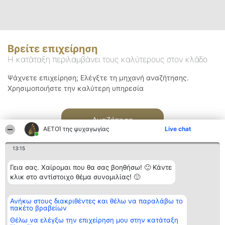
Βρείτε επιχείρηση
Η κατάταξη περιλαμβάνει τους καλύτερους στον κλάδο
Ψάχνετε επιχείρηση; Ελέγξτε τη μηχανή αναζήτησης.
Χρησιμοποιήστε την καλύτερη υπηρεσία
Αναζήτηση
ΑΕΤΟΊ της ψυχαγωγίας
Live chat
13:15
Γεια σας. Χαίρομαι που θα σας βοηθήσω! 🙂 Κάντε
κλικ στο αντίστοιχο θέμα συνομιλίας! 🙂
Διοργανωτής της
Κατάταξη
Επικοινωνία
Ανήκω στους διακριθέντες και θέλω να παραλάβω το
κατάταξης
Διακριθέντες
Επικοινωνία
πακέτο βραβείων
BEAUTIFUL COMPANY
Λίστα όλων
Μονοπρόσωπη ΙΚΕ
των
Θέλω να ελέγξω την επιχείρηση μου στην κατάταξη
ΤΗΛ. ΕΠΙΚΟΙΝΩΝΙΑΣ:
διακριθέντων