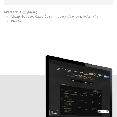
Αετοί της ψυχαγωγίας
Μπαρ, Θέατρα, Καφετέριες - περιοχή Ανατολικής Αττικής
Etsi Bar