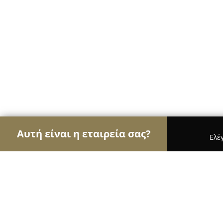
Αυτή είναι η εταιρεία σας?
Ελέ
Αετοί της ψυχαγωγίας
Μπαρ, Θέατρα, Καφετέρι
Festival River of Souls