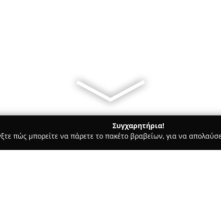
Συγχαρητήρια!
γξτε πώς μπορείτε να πάρετε το πακέτο βραβείων, για να απολαύσε
ες - Καναλλακι
Festival River of Souls