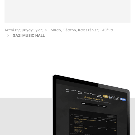
Αετοί της ψυχαγωγίας
Μπαρ, Θέατρα, Καφετέριες - Αθήνα
GAZI MUSIC HALL