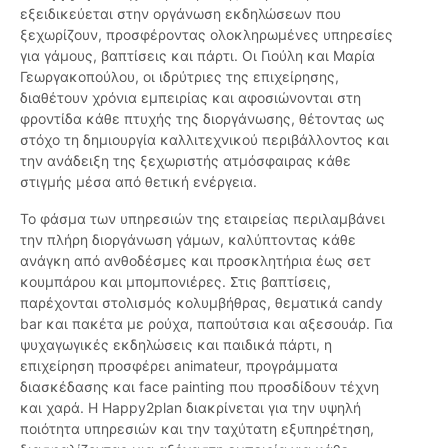
εξειδικεύεται στην οργάνωση εκδηλώσεων που
ξεχωρίζουν, προσφέροντας ολοκληρωμένες υπηρεσίες
για γάμους, βαπτίσεις και πάρτι. Οι Γιούλη και Μαρία
Γεωργακοπούλου, οι ιδρύτριες της επιχείρησης,
διαθέτουν χρόνια εμπειρίας και αφοσιώνονται στη
φροντίδα κάθε πτυχής της διοργάνωσης, θέτοντας ως
στόχο τη δημιουργία καλλιτεχνικού περιβάλλοντος και
την ανάδειξη της ξεχωριστής ατμόσφαιρας κάθε
στιγμής μέσα από θετική ενέργεια.
Το φάσμα των υπηρεσιών της εταιρείας περιλαμβάνει
την πλήρη διοργάνωση γάμων, καλύπτοντας κάθε
ανάγκη από ανθοδέσμες και προσκλητήρια έως σετ
κουμπάρου και μπομπονιέρες. Στις βαπτίσεις,
παρέχονται στολισμός κολυμβήθρας, θεματικά candy
bar και πακέτα με ρούχα, παπούτσια και αξεσουάρ. Για
ψυχαγωγικές εκδηλώσεις και παιδικά πάρτι, η
επιχείρηση προσφέρει animateur, προγράμματα
διασκέδασης και face painting που προσδίδουν τέχνη
και χαρά. Η Happy2plan διακρίνεται για την υψηλή
ποιότητα υπηρεσιών και την ταχύτατη εξυπηρέτηση,