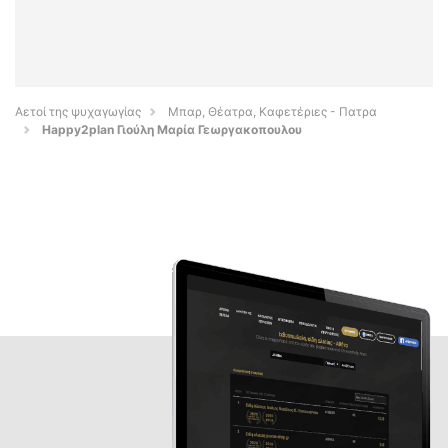
Αετοί της ψυχαγωγίας
Μπαρ, Θέατρα, Καφετέριες - Πατρα
Happy2plan Γιούλη Μαρία Γεωργακοπουλου