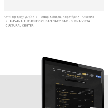
Αετοί της ψυχαγωγίας
Μπαρ, Θέατρα, Καφετέριες - Λευκάδα
HAVANA AUTHENTIC CUBAN CAFE' BAR - BUENA VISTA
CULTURAL CENTER