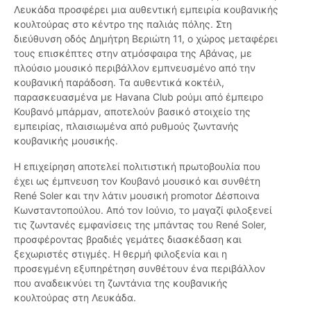
Λευκάδα προσφέρει μια αυθεντική εμπειρία κουβανικής
κουλτούρας στο κέντρο της παλιάς πόλης. Στη
διεύθυνση οδός Δημήτρη Βεριώτη 11, ο χώρος μεταφέρει
τους επισκέπτες στην ατμόσφαιρα της Αβάνας, με
πλούσιο μουσικό περιβάλλον εμπνευσμένο από την
κουβανική παράδοση. Τα αυθεντικά κοκτέιλ,
παρασκευασμένα με Havana Club ρούμι από έμπειρο
Κουβανό μπάρμαν, αποτελούν βασικό στοιχείο της
εμπειρίας, πλαισιωμένα από ρυθμούς ζωντανής
κουβανικής μουσικής.
Η επιχείρηση αποτελεί πολιτιστική πρωτοβουλία που
έχει ως έμπνευση τον Κουβανό μουσικό και συνθέτη
René Soler και την λάτιν μουσική promotor Δέσποινα
Κωνσταντοπούλου. Από τον Ιούνιο, το μαγαζί φιλοξενεί
τις ζωντανές εμφανίσεις της μπάντας του René Soler,
προσφέροντας βραδιές γεμάτες διασκέδαση και
ξεχωριστές στιγμές. Η θερμή φιλοξενία και η
προσεγμένη εξυπηρέτηση συνθέτουν ένα περιβάλλον
που αναδεικνύει τη ζωντάνια της κουβανικής
κουλτούρας στη Λευκάδα.