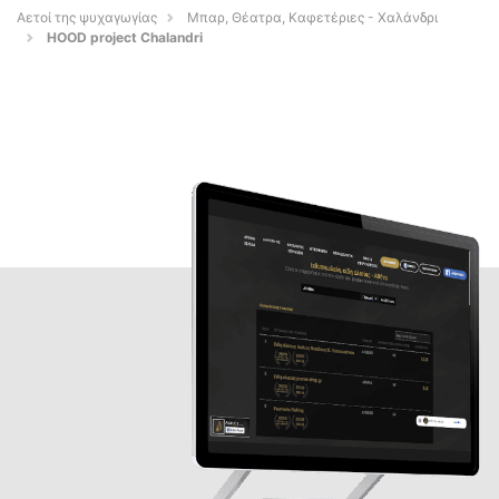
Αετοί της ψυχαγωγίας
Μπαρ, Θέατρα, Καφετέριες - Χαλάνδρι
HOOD project Chalandri