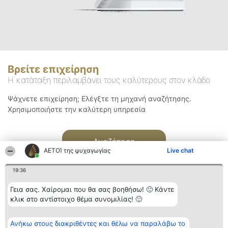
Βρείτε επιχείρηση
Η κατάταξη περιλαμβάνει τους καλύτερους στον κλάδο
Ψάχνετε επιχείρηση; Ελέγξτε τη μηχανή αναζήτησης.
Χρησιμοποιήστε την καλύτερη υπηρεσία
Αναζήτηση
ΑΕΤΟΊ της ψυχαγωγίας
Live chat
19:36
Γεια σας. Χαίρομαι που θα σας βοηθήσω! 🙂 Κάντε
κλικ στο αντίστοιχο θέμα συνομιλίας! 🙂
Διοργανωτής της
Κατάταξη
Επικοινωνία
Ανήκω στους διακριθέντες και θέλω να παραλάβω το
κατάταξης
Διακριθέντες
Επικοινωνία