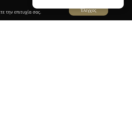
Έλεγχος
τε την επιτυχία σας.
D
AYGROUND
βρίσκεται στη Χερσόνησο και έχει
ος που συνδυάζει υπηρεσίες ψυχαγωγίας για
ης για ενήλικες. Λειτουργεί ως παιδότοπος με
γική απασχόληση, προσφέροντας εξειδικευμένες
 την ασφάλεια των μικρών επισκεπτών. Η
ακτηρίζεται από ζεστασιά, ενώ οι γονείς έχουν
τιγμές κοινωνικοποίησης ή ξεκούρασης,
ασχολούνται δημιουργικά σε έναν οργανωμένο