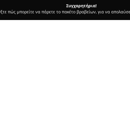
Συγχαρητήρια!
γξτε πώς μπορείτε να πάρετε το πακέτο βραβείων, για να απολαύσε
ες - Λιμενασ Χερσονησου
IMPERIAL CAFE-BAR & PLAYGROUN
ND
Σχετικά με την εταιρεία:
Το
IMPERIAL CAFE-BAR & PL
καθιερωθεί ως δημοφιλής χώρ
παιδιά με δυνατότητες χαλάρωσ
ιδιαίτερη έμφαση στη δημιουρ
παροχές και φροντίζοντας για
ατμόσφαιρα του καφέ-μπαρ χαρ
την ευκαιρία να απολαύσουν σ
γνωρίζοντας ότι τα παιδιά απ
χώρο.