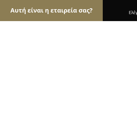
Αυτή είναι η εταιρεία σας?
Ελέ
Αετοί της ψυχαγωγίας
Μπαρ, Θέατρα, Καφετέρι
IMPERIAL CAFE-BAR & PLAYGROU
8.6
(39)
Λιμενασ Χερσονησου,
Εμφάνιση αριθμού τηλεφώνου