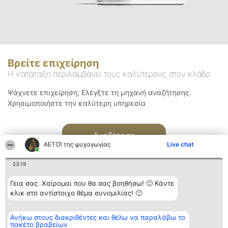
Βρείτε επιχείρηση
Η κατάταξη περιλαμβάνει τους καλύτερους στον κλάδο
Ψάχνετε επιχείρηση; Ελέγξτε τη μηχανή αναζήτησης.
Χρησιμοποιήστε την καλύτερη υπηρεσία
Αναζήτηση
ΑΕΤΟΊ της ψυχαγωγίας
Live chat
23:19
Γεια σας. Χαίρομαι που θα σας βοηθήσω! 🙂 Κάντε
κλικ στο αντίστοιχο θέμα συνομιλίας! 🙂
Διοργανωτής της
Κατάταξη
Επικοινωνία
Ανήκω στους διακριθέντες και θέλω να παραλάβω το
κατάταξης
Διακριθέντες
Επικοινωνία
πακέτο βραβείων
BEAUTIFUL COMPANY
Λίστα όλων