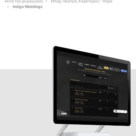
Αετοί της ψυχαγωγίας
Μπαρ, Θέατρα, Καφετέριες - Θηρα
Indigo Weddings