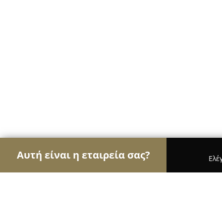
Αυτή είναι η εταιρεία σας?
Ελέ
Αετοί της ψυχαγωγίας
Μπαρ, Θέατρα, Καφετέρι