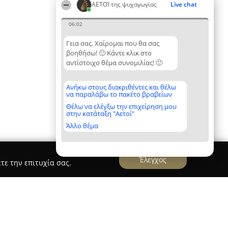
ΑΕΤΟΊ της ψυχαγωγίας
Live chat
06:02
Γεια σας. Χαίρομαι που θα σας
βοηθήσω! 🙂 Κάντε κλικ στο
αντίστοιχο θέμα συνομιλίας! 🙂
Ανήκω στους διακριθέντες και θέλω
να παραλάβω το πακέτο βραβείων
Θέλω να ελέγξω την επιχείρηση μου
στην κατάταξη "Αετοί"
Άλλο θέμα
Έλεγχος
τε την επιτυχία σας.