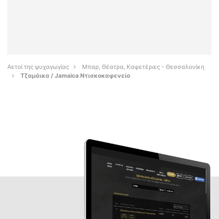
Αετοί της ψυχαγωγίας
Μπαρ, Θέατρα, Καφετέριες - Θεσσαλονίκη
Τζαμάικα / Jamaica Ντισκοκαφενείο