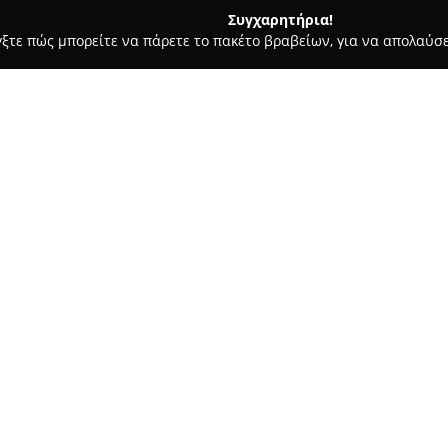
Συγχαρητήρια!
γξτε πώς μπορείτε να πάρετε το πακέτο βραβείων, για να απολαύσε
ς - Σιάτιστα
Jordan Café
Σχετικά με την εταιρεία:
Το
Jordan Cafe-Pub
είναι ένα 
προσφέρει μια μοναδική εμπειρ
υψηλό επίπεδο εξυπηρέτησης κ
προσωπικό, στοιχεία που συνε
αναγνώριση εκ μέρους των επ
Η δροσερή και φιλόξενη ατμόσ
χαλάρωσης με καφέ όσο και γι
πλούσια ποικιλία από ροφήματ
ποιοτικά κρέατα όπως μοσχάρι, 