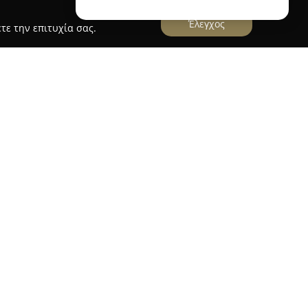
Έλεγχος
τε την επιτυχία σας.
δημοφιλές σημείο συνάντησης στη Σιάτιστα, που
ία στον τομέα της ψυχαγωγίας. Ξεχωρίζει για το
αθώς και το φιλικό και επαγγελματικό
ισφέρουν στην υψηλή βαθμολογία και τη θετική
ισκεπτών.
φαιρα το καθιστά κατάλληλο τόσο για στιγμές
α ζωντανές βραδιές. Το κατάστημα προσφέρει
α, ποτά και φαγητά. Το μενού περιλαμβάνει
αρνί και χοιρινό, μπέργκερ, μπριζόλες, αλλά