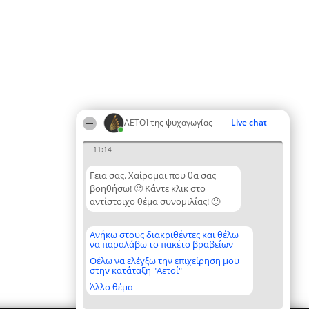
ΑΕΤΟΊ της ψυχαγωγίας
Live chat
11:14
Γεια σας. Χαίρομαι που θα σας
βοηθήσω! 🙂 Κάντε κλικ στο
αντίστοιχο θέμα συνομιλίας! 🙂
Ανήκω στους διακριθέντες και θέλω
να παραλάβω το πακέτο βραβείων
Θέλω να ελέγξω την επιχείρηση μου
στην κατάταξη "Αετοί"
Άλλο θέμα