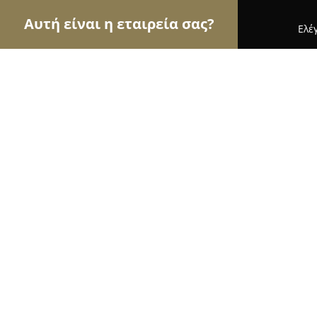
Αυτή είναι η εταιρεία σας?
Ελέ
Αετοί της ψυχαγωγίας
Μπαρ, Θέατρα, Καφετέριε
Jordan Café
9.4
(142)
Σιάτιστα, Makedonias 4
Εμφάνιση αριθμού τηλεφώνου