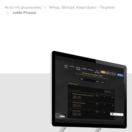
Αετοί της ψυχαγωγίας
Μπαρ, Θέατρα, Καφετέριες - Πειραιάς
Joëlle Piraeus