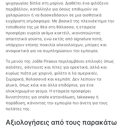
ψυχαγωγίας δίπλα στη μαρίνα. Διαθέτει ένα φιλόξενο
περιβάλλον, κατάλληλο για όσους επιθυμούν να
χαλαρώσουν ή να διασκεδάσουν σε μια αισθητικά
ευχάριστη ατμόσφαιρα. Με βασικό της πλεονέκτημα την
τοποθεσία της με θέα στη θάλασσα, η εταιρεία
προσφέρει ευρεία γκάμα κοκτέιλ, ικανοποιώντας
απαιτητικά γούστα, ενώ εκτός από signature ποτά,
υπάρχουν επίσης ποικιλία αλκοολούχων, μπύρες και
αναψυκτικά για να συμπληρώσουν την εμπειρία.
Το μενού της Joëlle Piraeus περιλαμβάνει επιλογές όπως
σαλάτες, σάντουιτς και πίτες για ορεκτικά, αλλά και
κυρίως πιάτα με χοιρινό, φιλέτο α λα αμερικαίν,
ζυμαρικά, θαλασσινά και κεμπάπ. Δεν λείπουν τα
γλυκά, όπως κέικ και άλλα επιδόρπια, για ένα
ολοκληρωμένο γεύμα. Η εταιρεία προσφέρει
δυνατότητες για onsite κατανάλωση, takeaway ή
παράδοση, κάνοντας την εμπειρία πιο άνετη για τους
πελάτες της.
Αξιολογήσεις από τους παρακάτω