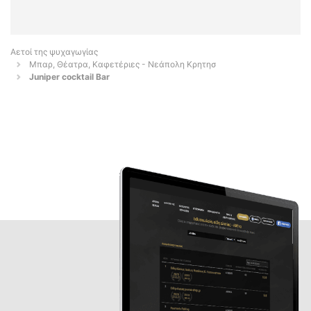
Αετοί της ψυχαγωγίας
Μπαρ, Θέατρα, Καφετέριες - Νεάπολη Κρητησ
Juniper cocktail Bar