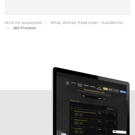
Αετοί της ψυχαγωγίας
Μπαρ, Θέατρα, Καφετέριες - Κορυδαλλός
J&V Premium