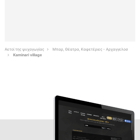
Αετοί της ψυχαγωγίας
Μπαρ, Θέατρα, Καφετέριες - Αρχαγγελοσ
Kaminari village