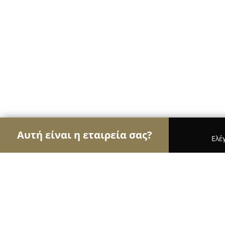
Αυτή είναι η εταιρεία σας?
Ελέ
Αετοί της ψυχαγωγίας
Μπαρ, Θέατρα, Καφετέρι
Kiani Beach Bar