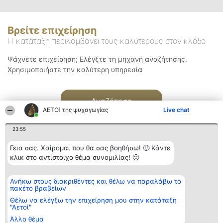
Βρείτε επιχείρηση
Η κατάταξη περιλαμβάνει τους καλύτερους στον κλάδο
Ψάχνετε επιχείρηση; Ελέγξτε τη μηχανή αναζήτησης.
Χρησιμοποιήστε την καλύτερη υπηρεσία
Αναζήτηση
ΑΕΤΟΊ της ψυχαγωγίας
Live chat
23:55
Γεια σας. Χαίρομαι που θα σας βοηθήσω! 🙂 Κάντε
κλικ στο αντίστοιχο θέμα συνομιλίας! 🙂
Διοργανωτής της
Κατάταξη
Επικοινωνία
Ανήκω στους διακριθέντες και θέλω να παραλάβω το
κατάταξης
Διακριθέντες
Επικοινωνία
πακέτο βραβείων
BEAUTIFUL COMPANY
Λίστα όλων
Μονοπρόσωπη ΙΚΕ
των
Θέλω να ελέγξω την επιχείρηση μου στην κατάταξη
ΤΗΛ. ΕΠΙΚΟΙΝΩΝΙΑΣ:
διακριθέντων
"Αετοί"
2104128019
Μεθοδολογία
Άλλο θέμα
email:
Όροι &