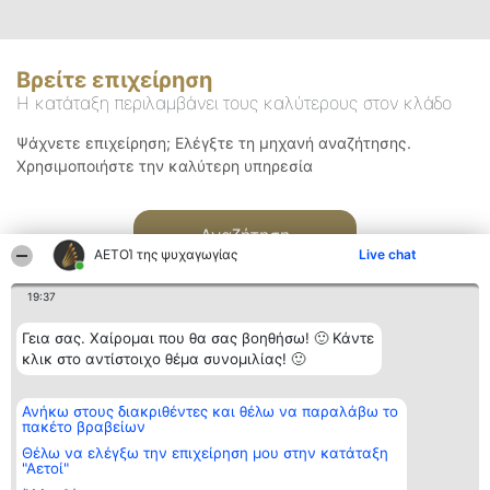
Βρείτε επιχείρηση
Η κατάταξη περιλαμβάνει τους καλύτερους στον κλάδο
Ψάχνετε επιχείρηση; Ελέγξτε τη μηχανή αναζήτησης.
Χρησιμοποιήστε την καλύτερη υπηρεσία
Αναζήτηση
ΑΕΤΟΊ της ψυχαγωγίας
Live chat
19:37
Γεια σας. Χαίρομαι που θα σας βοηθήσω! 🙂 Κάντε
κλικ στο αντίστοιχο θέμα συνομιλίας! 🙂
Διοργανωτής της
Κατάταξη
Επικοινωνία
Ανήκω στους διακριθέντες και θέλω να παραλάβω το
κατάταξης
Διακριθέντες
Επικοινωνία
πακέτο βραβείων
BEAUTIFUL COMPANY
Λίστα όλων
Μονοπρόσωπη ΙΚΕ
των
Θέλω να ελέγξω την επιχείρηση μου στην κατάταξη
ΤΗΛ. ΕΠΙΚΟΙΝΩΝΙΑΣ:
διακριθέντων
"Αετοί"
2104128019
Μεθοδολογία