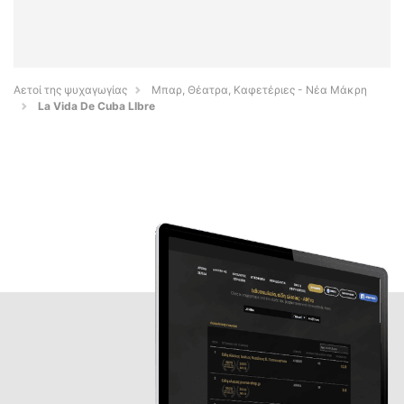
Αετοί της ψυχαγωγίας
Μπαρ, Θέατρα, Καφετέριες - Νέα Μάκρη
La Vida De Cuba LIbre