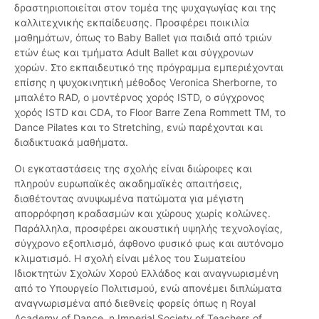
δραστηριοποιείται στον τομέα της ψυχαγωγίας και της
καλλιτεχνικής εκπαίδευσης. Προσφέρει ποικιλία
μαθημάτων, όπως το Baby Ballet για παιδιά από τριών
ετών έως και τμήματα Adult Ballet και σύγχρονων
χορών. Στο εκπαιδευτικό της πρόγραμμα εμπεριέχονται
επίσης η ψυχοκινητική μέθοδος Veronica Sherborne, το
μπαλέτο RAD, ο μοντέρνος χορός ISTD, ο σύγχρονος
χορός ISTD και CDA, το Floor Barre Zena Rommett TM, το
Dance Pilates και το Stretching, ενώ παρέχονται και
διαδικτυακά μαθήματα.
Οι εγκαταστάσεις της σχολής είναι διώροφες και
πληρούν ευρωπαϊκές ακαδημαϊκές απαιτήσεις,
διαθέτοντας ανυψωμένα πατώματα για μέγιστη
απορρόφηση κραδασμών και χώρους χωρίς κολώνες.
Παράλληλα, προσφέρει ακουστική υψηλής τεχνολογίας,
σύγχρονο εξοπλισμό, άφθονο φυσικό φως και αυτόνομο
κλιματισμό. Η σχολή είναι μέλος του Σωματείου
Ιδιοκτητών Σχολών Χορού Ελλάδος και αναγνωρισμένη
από το Υπουργείο Πολιτισμού, ενώ απονέμει διπλώματα
αναγνωρισμένα από διεθνείς φορείς όπως η Royal
Academy of Dance, η Imperial Society of Teachers of