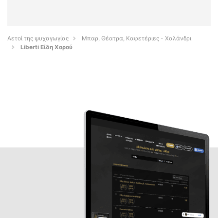
Αετοί της ψυχαγωγίας
Μπαρ, Θέατρα, Καφετέριες - Χαλάνδρι
Liberti Είδη Χορού