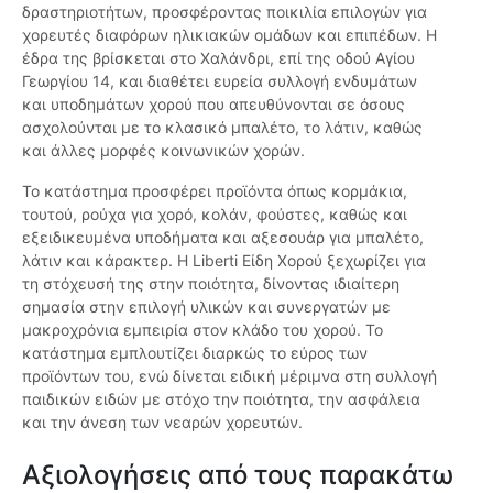
δραστηριοτήτων, προσφέροντας ποικιλία επιλογών για
χορευτές διαφόρων ηλικιακών ομάδων και επιπέδων. Η
έδρα της βρίσκεται στο Χαλάνδρι, επί της οδού Αγίου
Γεωργίου 14, και διαθέτει ευρεία συλλογή ενδυμάτων
και υποδημάτων χορού που απευθύνονται σε όσους
ασχολούνται με το κλασικό μπαλέτο, το λάτιν, καθώς
και άλλες μορφές κοινωνικών χορών.
Το κατάστημα προσφέρει προϊόντα όπως κορμάκια,
τουτού, ρούχα για χορό, κολάν, φούστες, καθώς και
εξειδικευμένα υποδήματα και αξεσουάρ για μπαλέτο,
λάτιν και κάρακτερ. Η Liberti Είδη Χορού ξεχωρίζει για
τη στόχευσή της στην ποιότητα, δίνοντας ιδιαίτερη
σημασία στην επιλογή υλικών και συνεργατών με
μακροχρόνια εμπειρία στον κλάδο του χορού. Το
κατάστημα εμπλουτίζει διαρκώς το εύρος των
προϊόντων του, ενώ δίνεται ειδική μέριμνα στη συλλογή
παιδικών ειδών με στόχο την ποιότητα, την ασφάλεια
και την άνεση των νεαρών χορευτών.
Αξιολογήσεις από τους παρακάτω