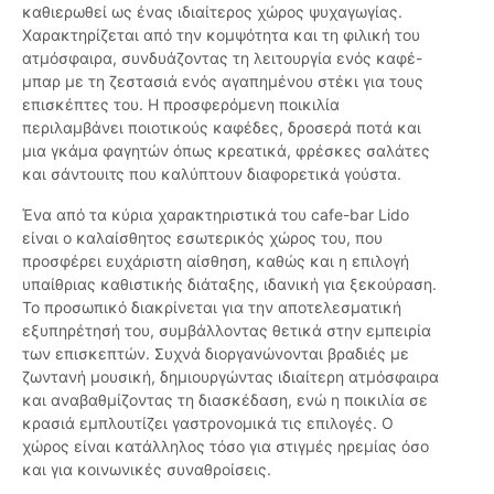
καθιερωθεί ως ένας ιδιαίτερος χώρος ψυχαγωγίας.
Χαρακτηρίζεται από την κομψότητα και τη φιλική του
ατμόσφαιρα, συνδυάζοντας τη λειτουργία ενός καφέ-
μπαρ με τη ζεστασιά ενός αγαπημένου στέκι για τους
επισκέπτες του. Η προσφερόμενη ποικιλία
περιλαμβάνει ποιοτικούς καφέδες, δροσερά ποτά και
μια γκάμα φαγητών όπως κρεατικά, φρέσκες σαλάτες
και σάντουιτς που καλύπτουν διαφορετικά γούστα.
Ένα από τα κύρια χαρακτηριστικά του cafe-bar Lido
είναι ο καλαίσθητος εσωτερικός χώρος του, που
προσφέρει ευχάριστη αίσθηση, καθώς και η επιλογή
υπαίθριας καθιστικής διάταξης, ιδανική για ξεκούραση.
Το προσωπικό διακρίνεται για την αποτελεσματική
εξυπηρέτησή του, συμβάλλοντας θετικά στην εμπειρία
των επισκεπτών. Συχνά διοργανώνονται βραδιές με
ζωντανή μουσική, δημιουργώντας ιδιαίτερη ατμόσφαιρα
και αναβαθμίζοντας τη διασκέδαση, ενώ η ποικιλία σε
κρασιά εμπλουτίζει γαστρονομικά τις επιλογές. Ο
χώρος είναι κατάλληλος τόσο για στιγμές ηρεμίας όσο
και για κοινωνικές συναθροίσεις.