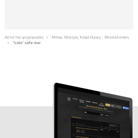
Αετοί της ψυχαγωγίας
Μπαρ, Θέατρα, Καφετέριες - Θεσσαλονίκη
"Lido" cafe-bar