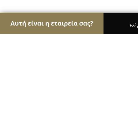
Αυτή είναι η εταιρεία σας?
Ελέ
Αετοί της ψυχαγωγίας
Μπαρ, Θέατρα, Καφετέρι
Lido Royal event hall
9
(218)
Σουδα, Τσικαλαριών 134
Εμφάνιση αριθμού τηλεφώνου