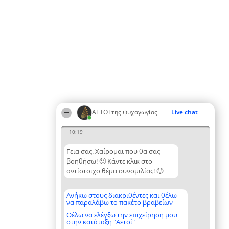
ΑΕΤΟΊ της ψυχαγωγίας
Live chat
10:19
Γεια σας. Χαίρομαι που θα σας
βοηθήσω! 🙂 Κάντε κλικ στο
αντίστοιχο θέμα συνομιλίας! 🙂
Ανήκω στους διακριθέντες και θέλω
να παραλάβω το πακέτο βραβείων
Θέλω να ελέγξω την επιχείρηση μου
στην κατάταξη "Αετοί"