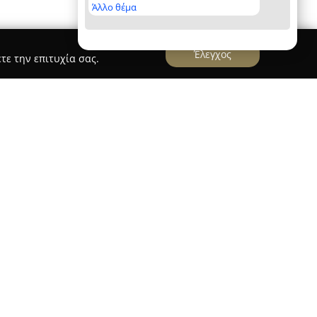
Άλλο θέμα
Έλεγχος
τε την επιτυχία σας.
ένας μοντέρνος και πολυτελής χώρος
 Χανιά, στην περιοχή Τσικαλαριά, κατάλληλος
ικών όσο και εταιρικών γεγονότων. Η λειτουργία
ου 2019 και στηρίζεται στην πολυετή εμπειρία
κδηλώσεων με υψηλές απαιτήσεις. Ο χώρος
ου συμπληρώνεται από μπαρόκ στοιχεία, ενώ
ένες υποδομές σε φωτισμό, εικόνα και ήχο για τη
φαιρας.