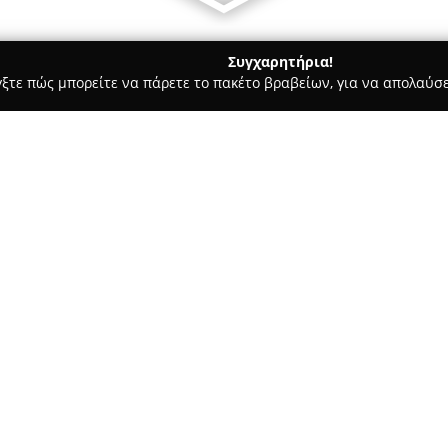
Συγχαρητήρια!
γξτε πώς μπορείτε να πάρετε το πακέτο βραβείων, για να απολαύσε
ες - Σουδα
Lido Royal event hall
Σχετικά με την εταιρεία:
Το
Lido Royal event hall
είναι 
εκδηλώσεων που βρίσκεται στα
για τη διοργάνωση τόσο κοινων
του ξεκίνησε τον Φεβρουάριο τ
της ομάδας στη διοργάνωση ε
διαθέτει minimal αισθητική π
προσφέρει τεχνολογικά εξελιγμ
δημιουργία επιβλητικής ατμόσ