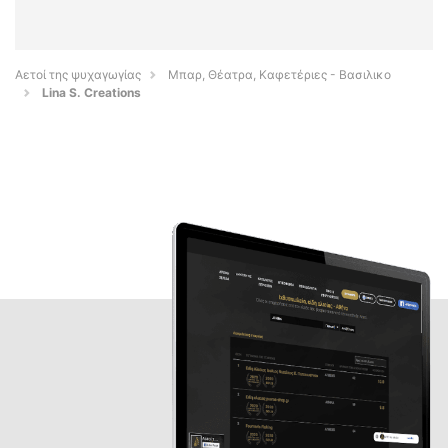
Αετοί της ψυχαγωγίας
Μπαρ, Θέατρα, Καφετέριες - Βασιλικο
Lina S. Creations