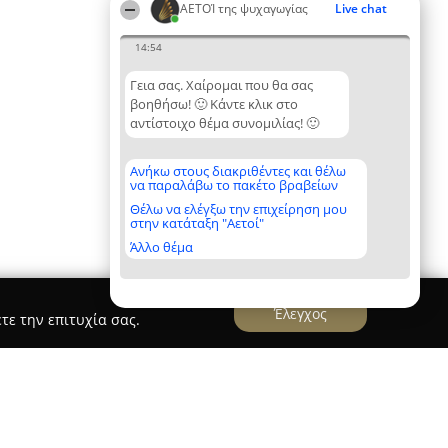
ΑΕΤΟΊ της ψυχαγωγίας
Live chat
14:54
Γεια σας. Χαίρομαι που θα σας
βοηθήσω! 🙂 Κάντε κλικ στο
αντίστοιχο θέμα συνομιλίας! 🙂
Ανήκω στους διακριθέντες και θέλω
να παραλάβω το πακέτο βραβείων
Θέλω να ελέγξω την επιχείρηση μου
στην κατάταξη "Αετοί"
Άλλο θέμα
Έλεγχος
τε την επιτυχία σας.