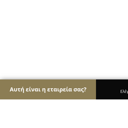
Αυτή είναι η εταιρεία σας?
Ελέ
Αετοί της ψυχαγωγίας
Μπαρ, Θέατρα, Καφετέρι