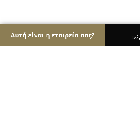
Αυτή είναι η εταιρεία σας?
Ελέ
Αετοί της ψυχαγωγίας
Μπαρ, Θέατρα, Καφετέρι
lab Music Education
9.8
(71)
Αθήνα, Κοδράτου 6