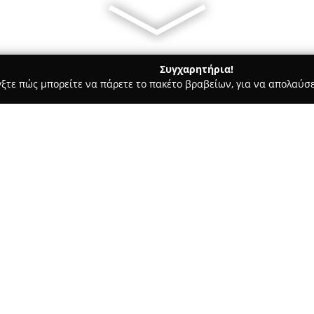
Συγχαρητήρια!
γξτε πώς μπορείτε να πάρετε το πακέτο βραβείων, για να απολαύσε
ες - Αθήνα
lab Music Education
Σχετικά με την εταιρεία:
Η
lab Music Education
εδρεύει
Μεταξουργείο, προσφέροντας έ
εκπαίδευση. Με πάνω από δύο δ
να αποκτήσει την εμπιστοσύν
περιβάλλον που στηρίζει την 
Το εκπαιδευτικό κέντρο απασχ