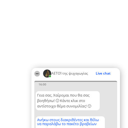
ΑΕΤΟΊ της ψυχαγωγίας
Live chat
16:00
Γεια σας. Χαίρομαι που θα σας
βοηθήσω! 🙂 Κάντε κλικ στο
αντίστοιχο θέμα συνομιλίας! 🙂
Ανήκω στους διακριθέντες και θέλω
να παραλάβω το πακέτο βραβείων