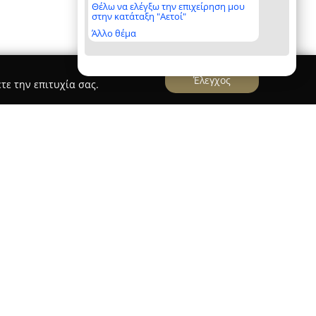
Θέλω να ελέγξω την επιχείρηση μου
στην κατάταξη "Αετοί"
Άλλο θέμα
Έλεγχος
τε την επιτυχία σας.
 στην Αθήνα, στη διεύθυνση Κοδράτου 6 στο
να σημαντικό κέντρο για τη σύγχρονη μουσική
εκαετίες εμπειρίας, η εταιρεία έχει καταφέρει
η χιλιάδων σπουδαστών, παρέχοντας ένα
ανάπτυξη κάθε μουσικού ταλέντου.
ολεί έμπειρους και αναγνωρισμένους