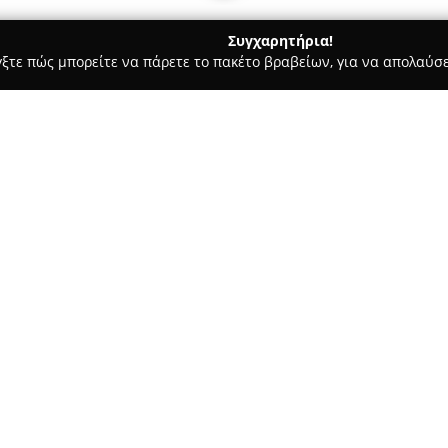
Συγχαρητήρια!
γξτε πώς μπορείτε να πάρετε το πακέτο βραβείων, για να απολαύσε
ες - Καβάλα
Mango Beach Bar
Σχετικά με την εταιρεία:
Το
Mango Beach Bar
στην Καβά
συνάντησης για επισκέπτες πο
χαλάρωσης και διασκέδασης. 
εξυπηρέτησης, το προσωπικό δ
προσπαθώντας να διασφαλίσει 
χώρος του bar διαμορφώνει έν
ιδανικές συνθήκες για οικογέ
στη θάλασσα, ενώ επιδεικνύει 