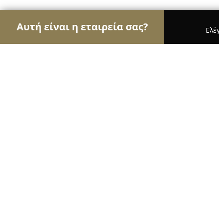
Αυτή είναι η εταιρεία σας?
Ελέ
Αετοί της ψυχαγωγίας
Μπαρ, Θέατρα, Καφετέρι
Mango Beach Bar
9
(246)
Καβάλα,
Εμφάνιση αριθμού τηλεφώνου