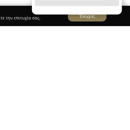
Έλεγχος
τε την επιτυχία σας.
λα λειτουργεί από το 2019 ως ένα σημείο
υ επιθυμούν να ζήσουν μια ξεχωριστή εμπειρία
Με έμφαση στην παροχή υψηλού επιπέδου
ίνει προσοχή σε κάθε λεπτομέρεια,
ότι κάθε διαμονή θα παραμείνει αξέχαστη. Ο
α ευχάριστο και ήρεμο κλίμα, προσφέροντας
νειες που αναζητούν στιγμές χαλάρωσης δίπλα
φιλοζωική διάθεση, καλωσορίζοντας κατοικίδια.