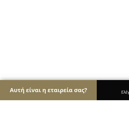
Αυτή είναι η εταιρεία σας?
Ελέ
Αετοί της ψυχαγωγίας
Μπαρ, Θέατρα, Καφετέριε