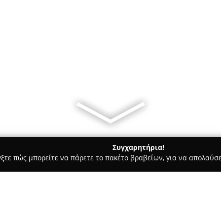
Συγχαρητήρια!
γξτε πώς μπορείτε να πάρετε το πακέτο βραβείων, για να απολαύσε
ς - Πειραιάς
Seals diving center