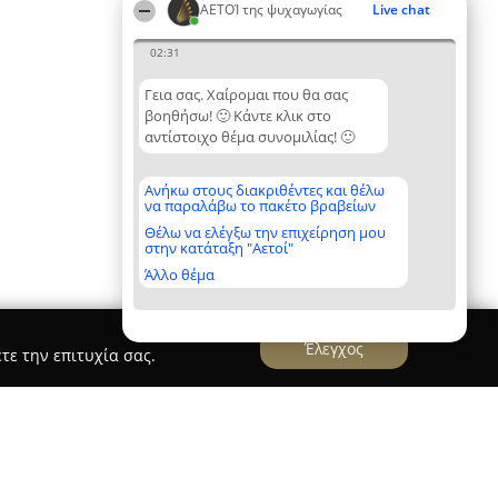
ΑΕΤΟΊ της ψυχαγωγίας
Live chat
02:31
Γεια σας. Χαίρομαι που θα σας
βοηθήσω! 🙂 Κάντε κλικ στο
αντίστοιχο θέμα συνομιλίας! 🙂
Ανήκω στους διακριθέντες και θέλω
να παραλάβω το πακέτο βραβείων
Θέλω να ελέγξω την επιχείρηση μου
στην κατάταξη "Αετοί"
Άλλο θέμα
Έλεγχος
τε την επιτυχία σας.