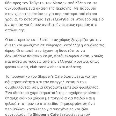
θέα προς τον Ταΰγετο, τον Μεσσηνιακό Κόλπο και τα
αγκυροβολημένα σκάφη της περιοχής. Με παρουσία
στον χώρο της εστίασης για περισσότερα από είκοσι
χρόνια, το κατάστημα έχει εξελιχθεί σε σταθερό σημείο
αναφοράς για όσους αναζητούν στιγμές ηρεμίας και
απόλαυσης.
Ο εσωτερικός και εξωτερικός χώρος ξεχωρίζει για την
άνετη και φιλόξενη ατμόσφαιρα, κατάλληλη για όλες τις
ώρες. Οι επισκέπτες έχουν τη δυνατότητα να
δοκιμάσουν ποιοτικό καφέ, ποτά, ελαφριά σνακ, καθώς
και πιάτα με γεύσεις από την ελληνική κουζίνα, όπως
φρέσκοψαρά, club sandwiches και σαλάτες.
Το προσωπικό του Skipper's Cafe διακρίνεται για την
εξυπηρετικότητα και τον επαγγελματισμό του,
συμβάλλοντας σε μία ευχάριστη εμπειρία φιλοξενίας.
Ένα ιδιαίτερο χαρακτηριστικό της επιχείρησης είναι η
ύπαρξη ειδικού χώρου με παιχνίδια για παιδιά και η
φιλικότητα προς τα κατοικίδια, δημιουργώντας ένα
περιβάλλον κατάλληλο για οικογένειες και ζώα
συντροφιάς. Το
Skipper's Cafe
ξεχωρίζει για τον