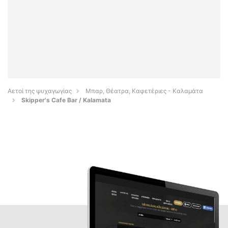
Αετοί της ψυχαγωγίας
Μπαρ, Θέατρα, Καφετέριες - Καλαμάτα
Skipper's Cafe Bar / Kalamata