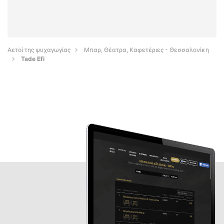
Αετοί της ψυχαγωγίας
Μπαρ, Θέατρα, Καφετέριες - Θεσσαλονίκη
Tade Efi