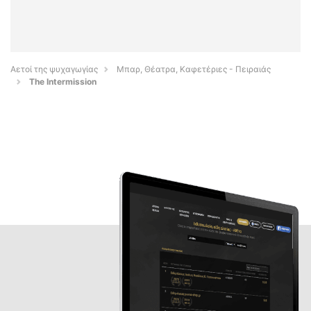
Αετοί της ψυχαγωγίας
Μπαρ, Θέατρα, Καφετέριες - Πειραιάς
The Intermission