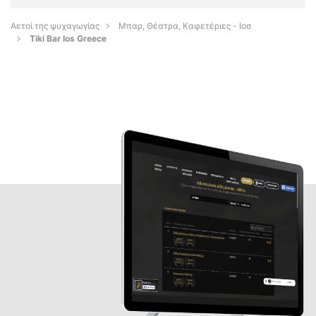
Αετοί της ψυχαγωγίας
Μπαρ, Θέατρα, Καφετέριες - Ιοσ
Tiki Bar Ios Greece