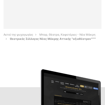
Αετοί της ψυχαγωγίας
Μπαρ, Θέατρα, Καφετέριες - Νέα Μάκρη
Θεατρικός Σύλλογος Νέας Μάκρης Αττικής "αξιοθέατρον""""