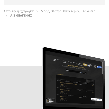
Αετοί της ψυχαγωγίας
Μπαρ, Θέατρα, Καφετέριες - Καλλιθέα
Α.Σ ΘΕΑΓΕΝΗΣ