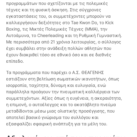
προγραμμάτων που σχετίζονται με τις πολεμικές
τέχνες και τη φυσική άσκηση. Στις σύγχρονες
εγκαταστάσεις του, οι συμμετέχοντες μπορούν να
καλλιεργήσουν δεξιότητες στο Tae Kwon Do, το Kick
Boxing, τις Μικτές Πολεμικές Τέχνες (MMA), την
Αυτοάμυνα, το Cheerleading και τη Ρυθμική Γυμναστική.
Με περισσότερα από 21 χρόνια λειτουργίας, ο σύλλογος
έχει συμβάλει στην ανάδειξη πολλών αθλητών που
έχουν διακριθεί τόσο σε εθνικό όσο και σε διεθνές
επίπεδο.
Τα προγράμματα που παρέχει ο Α.Σ. ΘΕΑΓΕΝΗΣ
εστιάζουν στη βελτίωση σωματικών ικανοτήτων, όπως
ισορροπία, ταχύτητα, δύναμη και ευλυγισία, ενώ
παράλληλα προάγουν την πνευματική καλλιέργεια των
συμμετεχόντων. Αξίες όπως η ευγένεια, η ακεραιότητα,
η επιμονή, ο αυτοέλεγχος και το ακατάβλητο πνεύμα
μεταδίδονται μέσω μιας ολιστικής προσέγγισης, που
αποτελεί βασικό γνώρισμα του συλλόγου και
εξασφαλίζει σφαιρική ανάπτυξη για τα μέλη του.